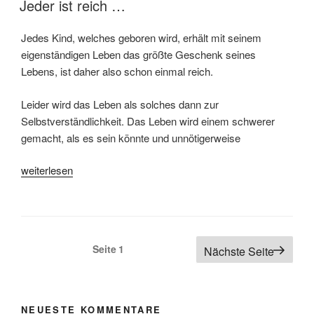
Jeder ist reich …
Jedes Kind, welches geboren wird, erhält mit seinem
eigenständigen Leben das größte Geschenk seines
Lebens, ist daher also schon einmal reich.
Leider wird das Leben als solches dann zur
Selbstverständlichkeit. Das Leben wird einem schwerer
gemacht, als es sein könnte und unnötigerweise
„Jeder
weiterlesen
ist
reich
…“
Seitennummerierung
Seite
1
Nächste Seite
der
Beiträge
NEUESTE KOMMENTARE