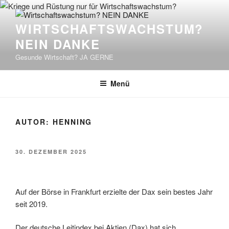
Zum
Inhalt
WIRTSCHAFTSWACHSTUM?
springen
NEIN DANKE
Gesunde Wirtschaft? JA GERNE
Menü
AUTOR:
HENNING
VERÖFFENTLICHT
30. DEZEMBER 2025
AM
Auf der Börse in Frankfurt erzielte der Dax sein bestes Jahr
seit 2019.
Der deutsche Leitindex bei Aktien (Dax) hat sich