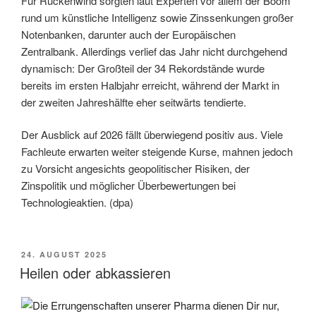
Für Rückenwind sorgten laut Experten vor allem der Boom
rund um künstliche Intelligenz sowie Zinssenkungen großer
Notenbanken, darunter auch der Europäischen
Zentralbank. Allerdings verlief das Jahr nicht durchgehend
dynamisch: Der Großteil der 34 Rekordstände wurde
bereits im ersten Halbjahr erreicht, während der Markt in
der zweiten Jahreshälfte eher seitwärts tendierte.
Der Ausblick auf 2026 fällt überwiegend positiv aus. Viele
Fachleute erwarten weiter steigende Kurse, mahnen jedoch
zu Vorsicht angesichts geopolitischer Risiken, der
Zinspolitik und möglicher Überbewertungen bei
Technologieaktien. (dpa)
VERÖFFENTLICHT
24. AUGUST 2025
AM
Heilen oder abkassieren