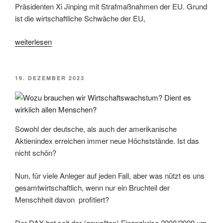
Präsidenten Xi Jinping mit Strafmaßnahmen der EU. Grund
ist die wirtschaftliche Schwäche der EU,
„EU
weiterlesen
&
BRD
verzichten
VERÖFFENTLICHT
19. DEZEMBER 2023
AM
auf
Wirtschaftswachstum
–
DANKE“
Sowohl der deutsche, als auch der amerikanische
Aktienindex erreichen immer neue Höchststände. Ist das
nicht schön?
Nun, für viele Anleger auf jeden Fall, aber was nützt es uns
gesamtwirtschaftlich, wenn nur ein Bruchteil der
Menschheit davon profitiert?
Der DAX hat seit der (gewollten) Finanzkrise 2008/2009 um