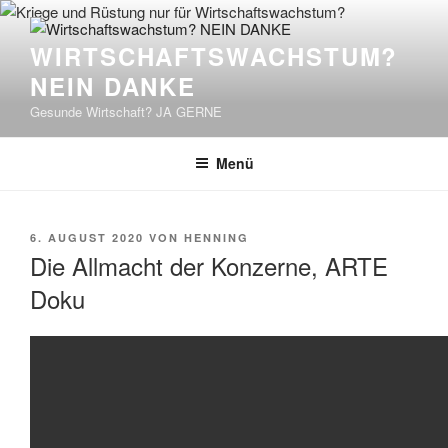
Zum
Inhalt
WIRTSCHAFTSWACHSTUM?
springen
NEIN DANKE
Gesunde Wirtschaft? JA GERNE
Menü
VERÖFFENTLICHT
6. AUGUST 2020
VON
HENNING
AM
Die Allmacht der Konzerne, ARTE
Doku